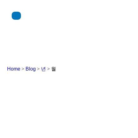
Home
>
Blog
>
년
>
월
5월 Archives
Home